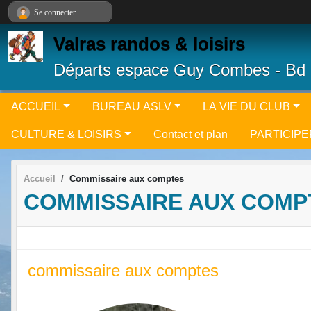
Panneau de gestion des cookies
Se connecter
Valras randos & loisirs
Départs espace Guy Combes - Bd 
ACCUEIL
BUREAU ASLV
LA VIE DU CLUB
CULTURE & LOISIRS
Contact et plan
PARTICIPE
Accueil
Commissaire aux comptes
COMMISSAIRE AUX COMP
commissaire aux comptes