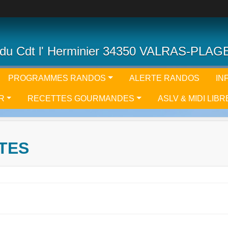
du Cdt l' Herminier 34350 VALRAS-PLAG
PROGRAMMES RANDOS
ALERTE RANDOS
IN
R
RECETTES GOURMANDES
ASLV & MIDI LIBR
TES