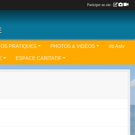
Participer au site :
E
FOS PRATIQUES
PHOTOS & VIDÉOS
rib Aslv
E
ESPACE CARITATIF